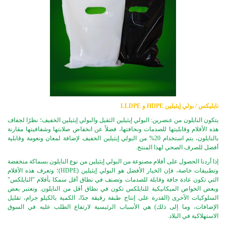
نايلیكس / بولي إيثيلين HDPE و LLDPE
يتكون النايلون من عنصرين: البولي إيثيلين الثقيل والبولي إيثيلين الخفيف؛ نظرًا لجفاف
هذه الأفلام وقابليتها للصدمات ونحافتها، فضلاً عن انخفاض صلابتها وشفافيتها مقارنة
بالنايلون، يتم استخدام 20% من البولي إيثيلين الخفيف لإضافة لمعان ونعومة وقابلية
أفضل للصرف الصحي لهذا المنتج.
إذا أردنا الحصول على أفلام مصنوعة من البولي إيثيلين من نوع النايلون بسماكة منخفضة
وتطبيقات خاصة، فإن الخيار الأفضل هو البولي إيثيلين (HDPE)؛ وتعرف هذه الأفلام
التي تكون عادة جافة وقابلة للصدمات وتصنف في نطاق أقل سمكا بأفلام "النايلكس"
وبعض الخواص الميكانيكية للنايلكس تكون في نطاق أقل من النايلون. وتعتبر بعض
السلوكيات الأخرى (القدرة على إنتاج طبقة رقيقة جدًا، الكمية بالكيلو جرام، تقليل
الإضافات، وما إلى ذلك) هي الأسباب الرئيسية لارتفاع الطلب عليه في السوق
الاستهلاكية في البلاد.